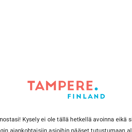
nostasi! Kysely ei ole tällä hetkellä avoinna eikä s
n ajankohtaisiin asioihin pääset tutustumaan alla